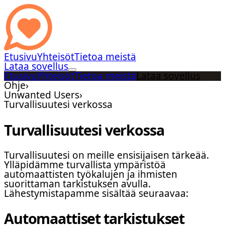
Etusivu
Yhteisöt
Tietoa meistä
Lataa sovellus
Etusivu
Yhteisöt
Tietoa meistä
Lataa sovellus
Ohje
›
Unwanted Users
›
Turvallisuutesi verkossa
Turvallisuutesi verkossa
Turvallisuutesi on meille ensisijaisen tärkeää.
Ylläpidämme turvallista ympäristöä
automaattisten työkalujen ja ihmisten
suorittaman tarkistuksen avulla.
Lähestymistapamme sisältää seuraavaa:
Automaattiset tarkistukset